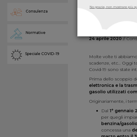
DISTRIBUTORI DI CARBURANT
No grazie, non mostrare più qu
Consulenza
Distributori di
corrispettivi
Normative
24 aprile 2020
// Con
Speciale COVID-19
Molte volte ti abbiamo 
scadenze, etc… Oggi to
Covid-19 sono state int
Prima dello scoppio de
elettronica e la trasm
gasolio utilizzati co
Originariamente, i termi
Dal
1° gennaio 
per quegli impia
benzina/gasoli
concessa una
d
marzo entro il 