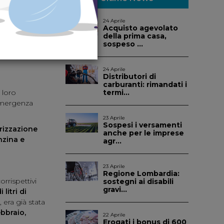
NDIETRO
24 Aprile
Acquisto agevolato
 dei
della prima casa,
sospeso ...
24 Aprile
Distributori di
carburanti: rimandati i
 loro
termi...
’emergenza
23 Aprile
Sospesi i versamenti
izzazione
anche per le imprese
nzina e
agr...
23 Aprile
Regione Lombardia:
rrispettivi
sostegni ai disabili
gravi...
 litri di
 era già stata
bbraio,
22 Aprile
Erogati i bonus di 600