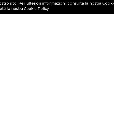
stro sito. Per ulteriori informazioni, consulta la nostra
Cooki
tti la nostra Cookie Policy
MAN
IN C
ISCRIVIT
Registrandoti confer