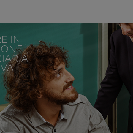
E IN
IONE
IARIA
VA.