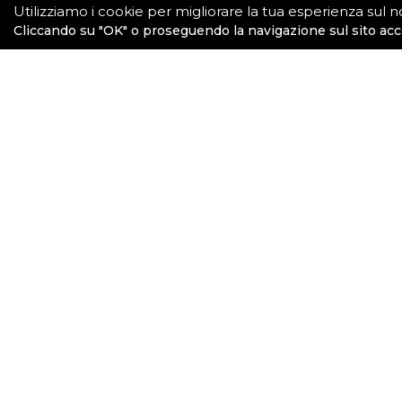
Utilizziamo i cookie per migliorare la tua esperienza sul no
Cliccando su "OK" o proseguendo la navigazione sul sito acce