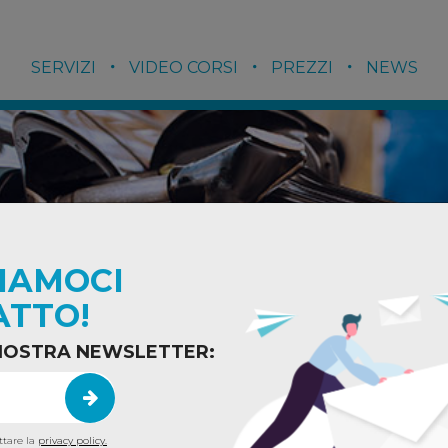
SERVIZI
VIDEO CORSI
PREZZI
NEWS
IAMOCI
ATTO!
A NOSTRA NEWSLETTER:
ttare la
privacy policy.
LE COVID-19
/