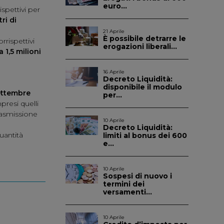
euro...
spettivi per
tri di
21 Aprile
È possibile detrarre le
rispettivi
erogazioni liberali...
 1,5 milioni
16 Aprile
Decreto Liquidità:
disponibile il modulo
ettembre
per...
presi quelli
rasmissione
10 Aprile
Decreto Liquidità:
uantità
limiti al bonus dei 600
e...
10 Aprile
Sospesi di nuovo i
termini dei
versamenti...
10 Aprile