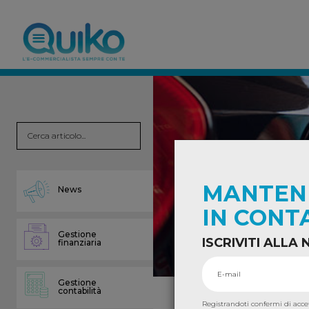
MANTEN
News
IN CONT
Gestione
ISCRIVITI ALL
finanziaria
Gestione
contabilità
Registrandoti confermi di acce
NEWS
/
CONSULENZA
,
SPECIA