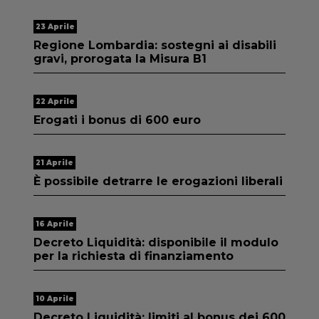
23 Aprile
Regione Lombardia: sostegni ai disabili
gravi, prorogata la Misura B1
22 Aprile
Erogati i bonus di 600 euro
21 Aprile
È possibile detrarre le erogazioni liberali
16 Aprile
Decreto Liquidità: disponibile il modulo
per la richiesta di finanziamento
10 Aprile
Decreto Liquidità: limiti al bonus dei 600