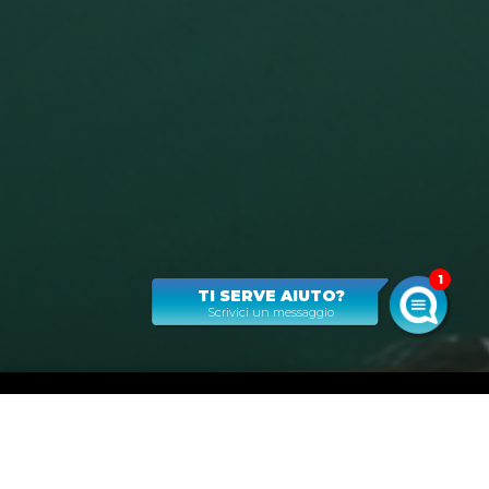
1
TI SERVE AIUTO?
Scrivici un messaggio
QUIKO
È IL SOFTWARE IN CLOUD PER
LA GESTIONE CONTABILE E
FINANZIARIA DELLA TUA PARTITA IVA.