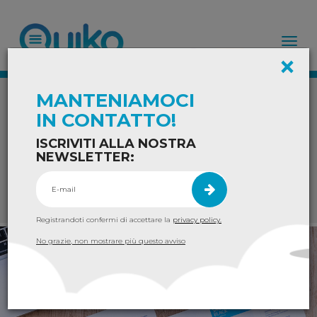
Tog
×
nav
News
MANTENIAMOCI
IN CONTATTO!
ISCRIVITI ALLA NOSTRA
NEWSLETTER:
Filtri
Registrandoti confermi di accettare la
privacy policy.
News
No grazie, non mostrare più questo avviso
Gestione finanziaria
Gestione contabilità
Consulenza