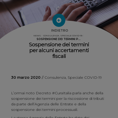
Normative
Speciale COVID-19
INDIETRO
NEWS
/
CONSULENZA
,
SPECIALE COVID-19
/
SOSPENSIONE DEI TERMINI P...
Sospensione dei termini
per alcuni accertamenti
fiscali
30 marzo 2020
// Consulenza, Speciale COVID-19
L’ormai noto Decreto #CuraItalia parla anche della
sospensione dei termini per la riscossione di tributi
da parte dell’Agenzia delle Entrate e della
sospensione dei termini processuali.
La stessa Agenzia delle Entrate ha dato dei