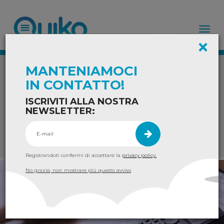
Tog
×
nav
News
MANTENIAMOCI
IN CONTATTO!
ISCRIVITI ALLA NOSTRA
NEWSLETTER:
Filtri
Registrandoti confermi di accettare la
privacy policy.
News
No grazie, non mostrare più questo avviso
Gestione finanziaria
Gestione contabilità
Consulenza